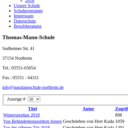
2018
Unsere Schule
Schulprogramm
Impressum
Datenschutz
Berufsberatung
Thomas-Mann-Schule
Sudheimer Str. 41
37154 Northeim
Tel.: 05551-65054
Fax.: 05551 - 64311
info@ganztagsschule-northeim.de
Anzeige #
Titel
Autor
Zugrif
Wintersporttag 2018
898
Von Behindertensportlern lernen
Geschrieben von Herr Kuda
1059
Tag der offenen Tür 2018
Geschrieben von Herr Kuda
1201